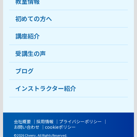
教室情報
初めての方へ
教室について
受講生の声
講座紹介
ココがおすすめ
おすすめ・人気の講座
料金
受講生の声
目的から講座を探す
受講までの流れ
ブログ
教室ブログ
よくあるご質問
インストラクター紹介
講師紹介
アクセス
会社概要
採用情報
プライバシーポリシー
お問い合わせ
cookieポリシー
開講時間
©2026 Cheery, All Rights Reserved.