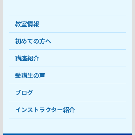
教室情報
初めての方へ
教室について
受講生の声
講座紹介
ココがおすすめ
おすすめ・人気の講座
料金
受講生の声
目的から講座を探す
受講までの流れ
ブログ
教室ブログ
よくあるご質問
インストラクター紹介
講師紹介