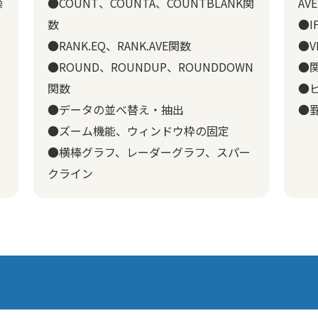
操
●COUNT、COUNTA、COUNTBLANK関
AV
数
●
●RANK.EQ、RANK.AVE関数
●V
●ROUND、ROUNDUP、ROUNDDOWN
●
関数
●
●データの並べ替え・抽出
●
●ズーム機能、ウィンドウ枠の固定
●横棒グラフ、レーダーグラフ、スパー
クライン