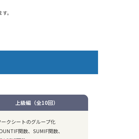
ます。
上級編（全10回）
ワークシートのグループ化
OUNTIF関数、SUMIF関数、