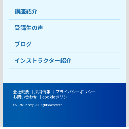
受講生の声
講座紹介
ココがおすすめ
おすすめ・人気の講座
料金
受講生の声
目的から講座を探す
受講までの流れ
ブログ
教室ブログ
よくあるご質問
インストラクター紹介
講師紹介
アクセス
会社概要
採用情報
プライバシーポリシー
お問い合わせ
cookieポリシー
開講時間
©2026 Cheery, All Rights Reserved.