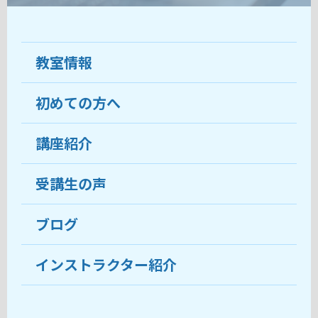
教室情報
初めての方へ
教室について
受講生の声
講座紹介
ココがおすすめ
おすすめ・人気の講座
料金
受講生の声
目的から講座を探す
受講までの流れ
ブログ
教室ブログ
よくあるご質問
インストラクター紹介
講師紹介