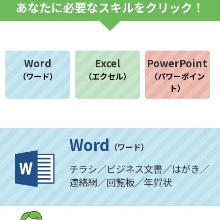
あなたに必要なスキルをクリック！
Word
Excel
PowerPoint
（ワード）
（エクセル）
（パワーポイン
ト）
Word
（ワード）
チラシ／ビジネス文書／はがき／
連絡網／回覧板／年賀状