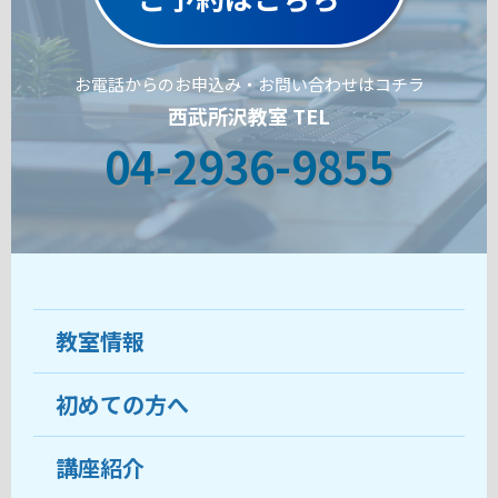
お電話からのお申込み・お問い合わせはコチラ
西武所沢教室 TEL
04-2936-9855
教室情報
初めての方へ
教室について
受講生の声
講座紹介
ココがおすすめ