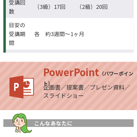
受講回
（3級）17回 （2級）20回
数
目安の
受講期
各 約3週間～1ヶ月
間
PowerPoint
（パワーポイン
ト）
企画書／提案書／プレゼン資料／
スライドショー
こんなあなたに