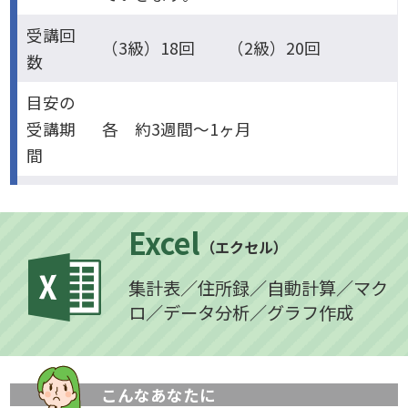
受講回
（3級）18回 （2級）20回
数
目安の
受講期
各 約3週間～1ヶ月
間
Excel
（エクセル）
集計表／住所録／自動計算／マク
ロ／データ分析／グラフ作成
こんなあなたに