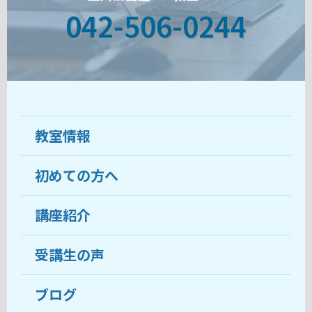
042-506-0244
教室情報
初めての方へ
教室について
受講生の声
講座紹介
ココがおすすめ
おすすめ・人気の講座
料金
受講生の声
目的から講座を探す
受講までの流れ
ブログ