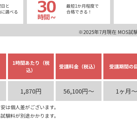
曜日と
最短1か月程度で
由に選べる
合格できる！
※2025年7月現在 MO
1時間あたり（税
受講料金（税込）
受講期間の
込）
1,870円
56,100円～
1ヶ月
目安は個人差がございます。
格試験料が別途かかります。