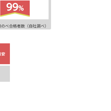
S試験のべ合格者数（自社調べ）
目安
～