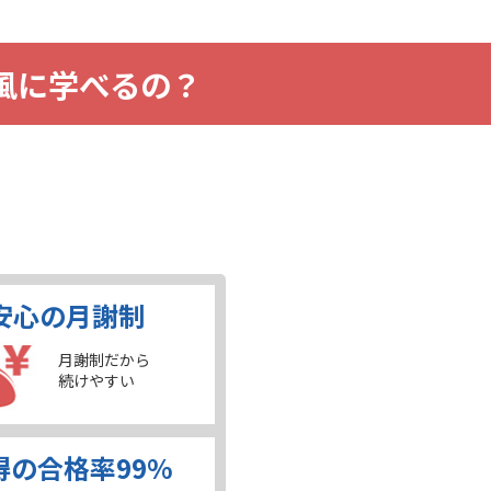
な風に学べるの？
。
安心の月謝制
月謝制だから
続けやすい
得の合格率99%