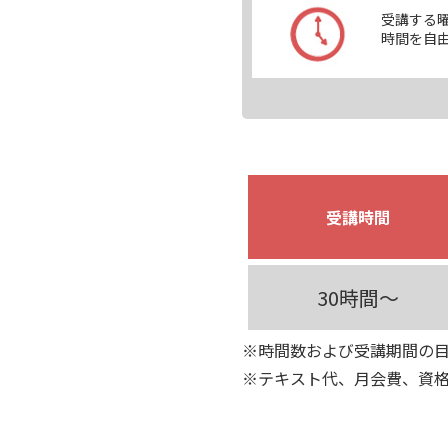
受講する
時間を自
受講時間
30時間～
※時間数および受講期間の
※テキスト代、月会費、資