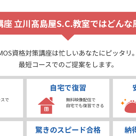
座 立川髙島屋S.C.教室ではどん
MOS資格対策講座は忙しいあなたにピッタリ
最短コースでのご提案をします。
自宅で復習
ースで
無料映像配信で
自宅でも復習できる
驚きのスピード合格
納