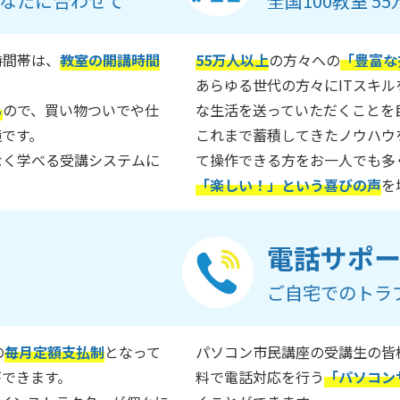
なたに合わせて
全国100教室 
時間帯は、
教室の開講時間
55万人以上
の方々への
「豊富な
あらゆる世代の方々にITスキ
る
ので、買い物ついでや仕
な生活を送っていただくことを
境です。
これまで蓄積してきたノウハウ
なく学べる受講システムに
て操作できる方をお一人でも多
「楽しい！」という喜びの声
を
電話サポ
ご自宅でのトラ
の
毎月定額支払制
となって
パソコン市民講座の受講生の皆
ができます。
料で電話対応を行う
「パソコン