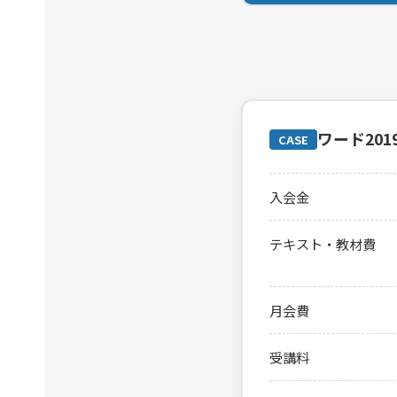
ワード20
CASE
入会金
テキスト・教材費
月会費
受講料