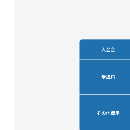
入会金
受講料
その他費用