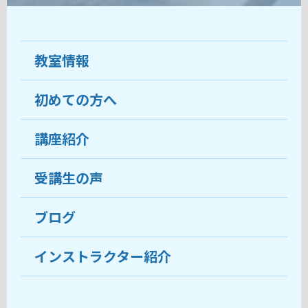
教室情報
初めての方へ
教室について
受講生の声
講座紹介
ココがおすすめ
おすすめ・人気の講座
料金
受講生の声
目的から講座を探す
受講までの流れ
ブログ
教室ブログ
よくあるご質問
インストラクター紹介
講師紹介