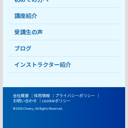
受講生の声
講座紹介
ココがおすすめ
おすすめ・人気の講座
料金
受講生の声
目的から講座を探す
受講までの流れ
ブログ
教室ブログ
よくあるご質問
インストラクター紹介
講師紹介
アクセス
会社概要
採用情報
プライバシーポリシー
お問い合わせ
cookieポリシー
開講時間
©2026 Cheery, All Rights Reserved.