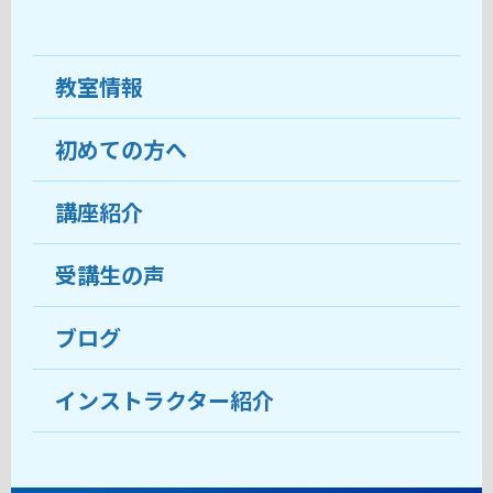
教室情報
初めての方へ
教室について
受講生の声
講座紹介
ココがおすすめ
おすすめ・人気の講座
料金
受講生の声
目的から講座を探す
受講までの流れ
ブログ
教室ブログ
よくあるご質問
インストラクター紹介
講師紹介