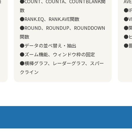
操
●COUNT、COUNTA、COUNTBLANK関
AV
数
●
●RANK.EQ、RANK.AVE関数
●V
●ROUND、ROUNDUP、ROUNDDOWN
●
関数
●
●データの並べ替え・抽出
●
●ズーム機能、ウィンドウ枠の固定
●横棒グラフ、レーダーグラフ、スパー
クライン