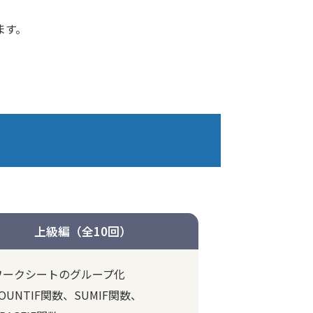
ます。
上級編（全10回）
ワークシートのグループ化
OUNTIF関数、SUMIF関数、