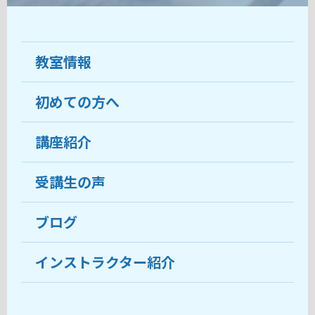
教室情報
初めての方へ
教室について
受講生の声
講座紹介
ココがおすすめ
おすすめ・人気の講座
料金
受講生の声
目的から講座を探す
受講までの流れ
ブログ
教室ブログ
よくあるご質問
インストラクター紹介
講師紹介