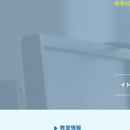
簡単6
イト
教室情報