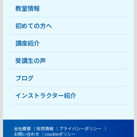
教室情報
初めての方へ
教室について
受講生の声
講座紹介
ココがおすすめ
おすすめ・人気の講座
料金
受講生の声
目的から講座を探す
受講までの流れ
ブログ
教室ブログ
よくあるご質問
インストラクター紹介
講師紹介
アクセス
会社概要
採用情報
プライバシーポリシー
お問い合わせ
cookieポリシー