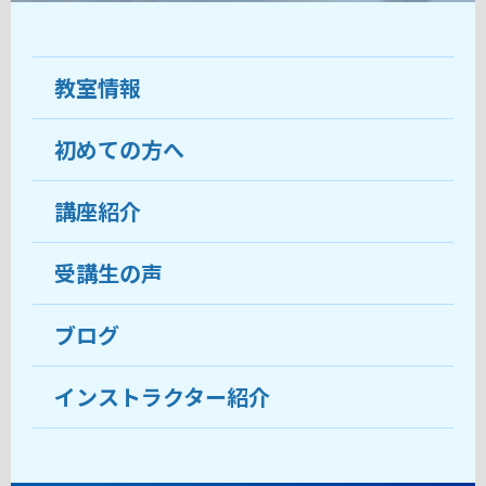
教室情報
初めての方へ
教室について
受講生の声
講座紹介
ココがおすすめ
おすすめ・人気の講座
料金
受講生の声
目的から講座を探す
受講までの流れ
ブログ
教室ブログ
よくあるご質問
インストラクター紹介
講師紹介