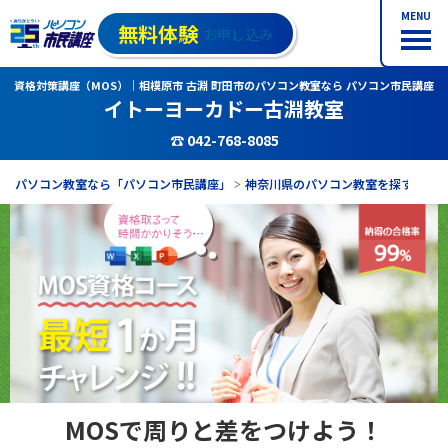
MENU
無料体験
お申し込み
資格対策講座（MOS）｜相模原市 古淵 町田市のパソコン教室なら パソコン市民講座
イトーヨーカドー古淵教室
☎ 042-768-8085
パソコン教室なら「パソコン市民講座」
神奈川県のパソコン教室を探す
イ
MOSで周りと差をつけよう！