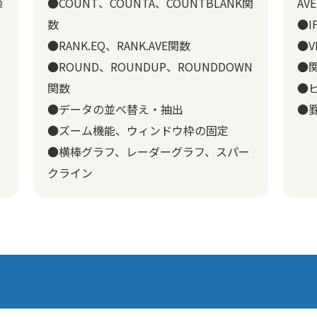
操
●COUNT、COUNTA、COUNTBLANK関
AV
数
●
●RANK.EQ、RANK.AVE関数
●V
●ROUND、ROUNDUP、ROUNDDOWN
●
関数
●
●データの並べ替え・抽出
●
●ズーム機能、ウィンドウ枠の固定
●横棒グラフ、レーダーグラフ、スパー
クライン