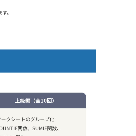
ます。
上級編（全10回）
ワークシートのグループ化
OUNTIF関数、SUMIF関数、