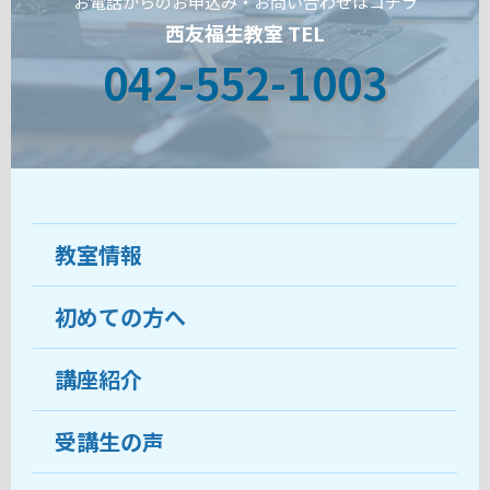
お電話からのお申込み・お問い合わせはコチラ
西友福生教室 TEL
042-552-1003
教室情報
初めての方へ
教室について
受講生の声
講座紹介
ココがおすすめ
おすすめ・人気の講座
料金
受講生の声