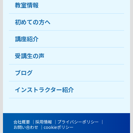
教室情報
初めての方へ
教室について
受講生の声
講座紹介
ココがおすすめ
おすすめ・人気の講座
料金
受講生の声
目的から講座を探す
受講までの流れ
ブログ
教室ブログ
よくあるご質問
インストラクター紹介
講師紹介
アクセス
会社概要
採用情報
プライバシーポリシー
お問い合わせ
cookieポリシー