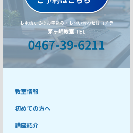
お電話からのお申込み・お問い合わせはコチラ
茅ヶ崎教室 TEL
0467-39-6211
教室情報
初めての方へ
教室について
受講生の声
講座紹介
ココがおすすめ