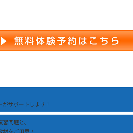
！
ーがサポートします！
復習問題と、
教材をご用意！