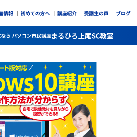
室情報
初めての方へ
講座紹介
受講生の声
ブログ
まるひろ上尾SC教室
教室なら パソコン市民講座