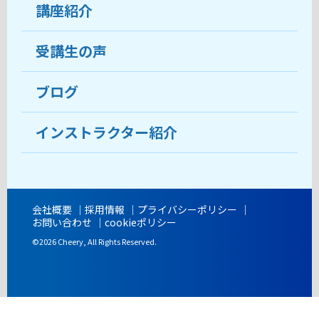
受講生の声
講座紹介
ココがおすすめ
おすすめ・人気の講座
料金
受講生の声
目的から講座を探す
受講までの流れ
ブログ
教室ブログ
よくあるご質問
インストラクター紹介
講師紹介
アクセス
会社概要
採用情報
プライバシーポリシー
お問い合わせ
cookieポリシー
開講時間
©2026 Cheery, All Rights Reserved.