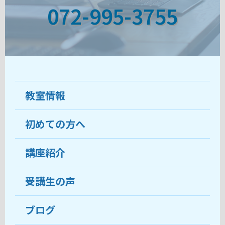
072-995-3755
教室情報
初めての方へ
教室について
受講生の声
講座紹介
ココがおすすめ
おすすめ・人気の講座
料金
受講生の声
目的から講座を探す
受講までの流れ
ブログ