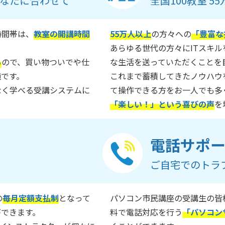
なたに合わせて
全国100教室 
時間帯は、
教室の開講時間
55万人以上
の方々への
「豊富な
あらゆる世代の方々にITスキ
る
ので、買い物ついでや仕
な生活を送っていただくことを
境です。
これまで蓄積してきたノウハウ
なく学べる受講システムに
て操作できる方をお一人でも多
「楽しい！」という喜びの声
を
電話サポ
ご自宅でのトラ
の
毎月定額支払制
となって
パソコン市民講座の受講生の皆
ができます。
料で電話対応を行う
「パソコン