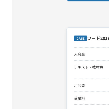
ワード20
CASE
入会金
テキスト・教材費
月会費
受講料