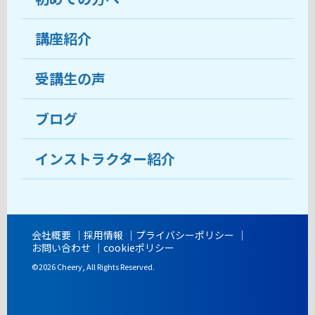
受講生の声
講座紹介
ココがおすすめ
おすすめ・人気の講座
料金
受講生の声
目的から講座を探す
受講までの流れ
ブログ
教室ブログ
よくあるご質問
インストラクター紹介
講師紹介
アクセス
会社概要
採用情報
プライバシーポリシー
お問い合わせ
cookieポリシー
開講時間
©2026 Cheery, All Rights Reserved.