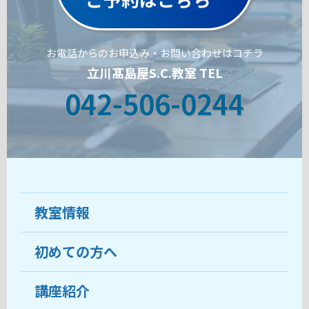
お電話からのお申込み・お問い合わせはコチラ
立川髙島屋S.C.教室 TEL
042-506-0244
教室情報
初めての方へ
教室について
受講生の声
講座紹介
ココがおすすめ