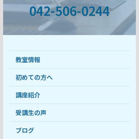
042-506-0244
教室情報
初めての方へ
教室について
受講生の声
講座紹介
ココがおすすめ
おすすめ・人気の講座
料金
受講生の声
目的から講座を探す
受講までの流れ
ブログ