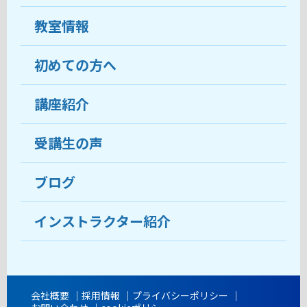
教室情報
初めての方へ
教室について
受講生の声
講座紹介
ココがおすすめ
おすすめ・人気の講座
料金
受講生の声
目的から講座を探す
受講までの流れ
ブログ
教室ブログ
よくあるご質問
インストラクター紹介
講師紹介
アクセス
会社概要
採用情報
プライバシーポリシー