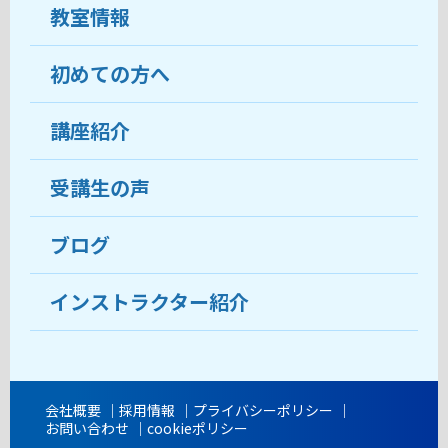
教室情報
初めての方へ
教室について
受講生の声
講座紹介
ココがおすすめ
おすすめ・人気の講座
料金
受講生の声
目的から講座を探す
受講までの流れ
ブログ
教室ブログ
よくあるご質問
インストラクター紹介
講師紹介
アクセス
会社概要
採用情報
プライバシーポリシー
お問い合わせ
cookieポリシー