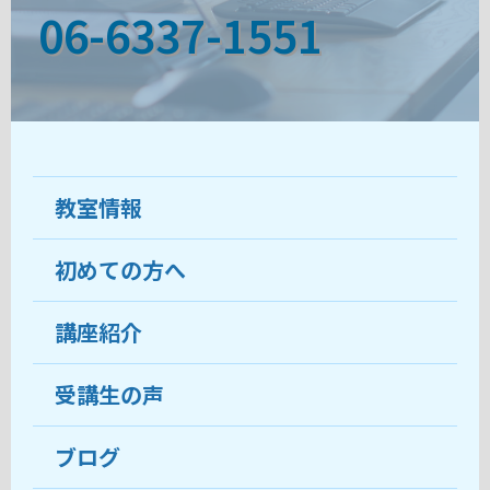
06-6337-1551
教室情報
初めての方へ
教室について
受講生の声
講座紹介
ココがおすすめ
おすすめ・人気の講座
料金
受講生の声
目的から講座を探す
受講までの流れ
ブログ