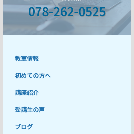
078-262-0525
教室情報
初めての方へ
教室について
受講生の声
講座紹介
ココがおすすめ
おすすめ・人気の講座
料金
受講生の声
目的から講座を探す
受講までの流れ
ブログ