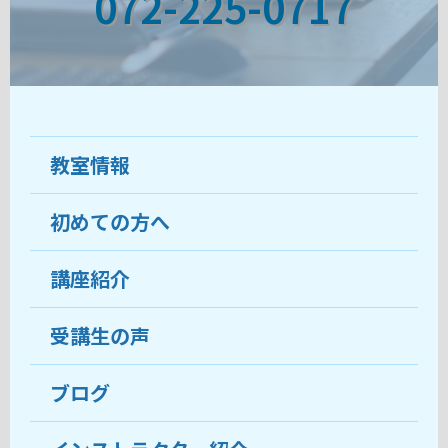
072-225-0717
教室情報
初めての方へ
教室について
受講生の声
講座紹介
ココがおすすめ
おすすめ・人気の講座
料金
受講生の声
目的から講座を探す
受講までの流れ
ブログ
教室ブログ
よくあるご質問