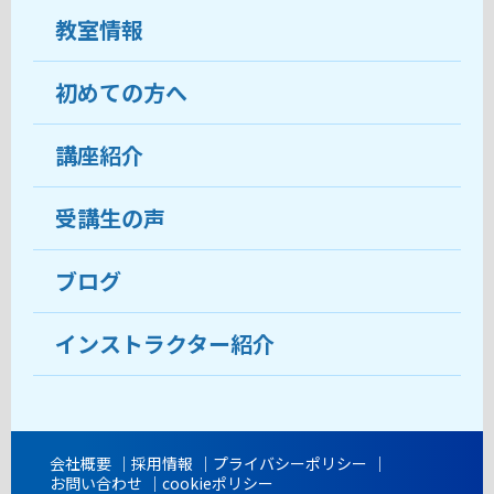
教室情報
初めての方へ
教室について
受講生の声
講座紹介
ココがおすすめ
おすすめ・人気の講座
料金
受講生の声
目的から講座を探す
受講までの流れ
ブログ
教室ブログ
よくあるご質問
インストラクター紹介
講師紹介
アクセス
会社概要
採用情報
プライバシーポリシー
お問い合わせ
cookieポリシー