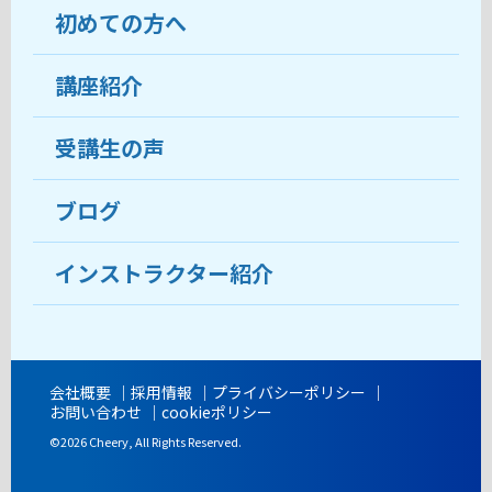
初めての方へ
教室について
受講生の声
講座紹介
ココがおすすめ
おすすめ・人気の講座
料金
受講生の声
目的から講座を探す
受講までの流れ
ブログ
教室ブログ
よくあるご質問
インストラクター紹介
講師紹介
アクセス
会社概要
採用情報
プライバシーポリシー
お問い合わせ
cookieポリシー
開講時間
©2026 Cheery, All Rights Reserved.