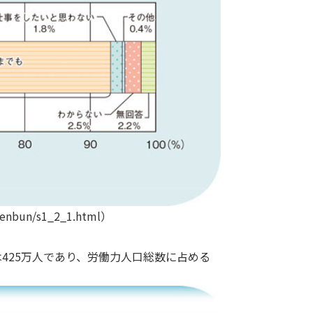
nbun/s1_2_1.html）
者は425万人であり、労働力人口総数に占める