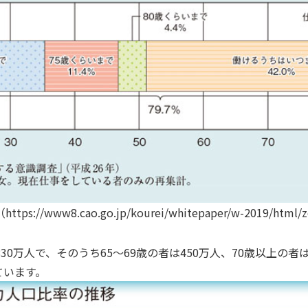
w8.cao.go.jp/kourei/whitepaper/w-2019/html/ze
,830万人で、そのうち65～69歳の者は450万人、70歳以上の
ています。