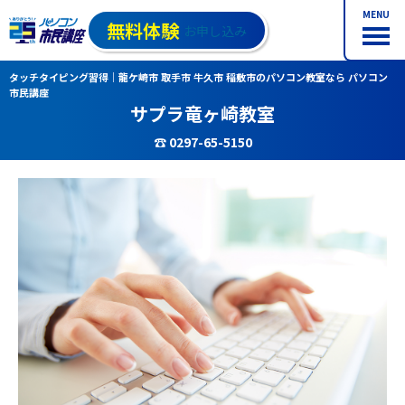
MENU
無料体験
お申し込み
タッチタイピング習得｜龍ケ崎市 取手市 牛久市 稲敷市のパソコン教室なら パソコン
市民講座
サプラ竜ヶ崎教室
☎ 0297-65-5150