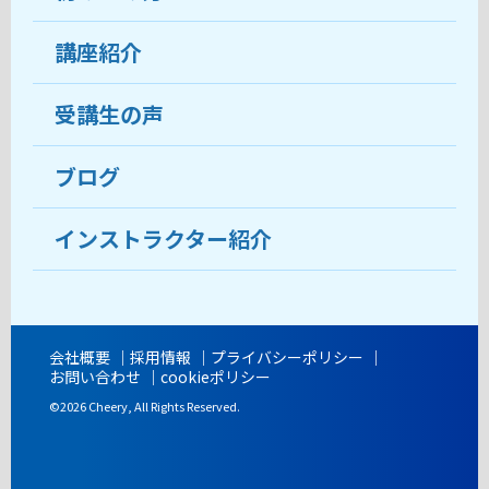
受講生の声
講座紹介
ココがおすすめ
おすすめ・人気の講座
料金
受講生の声
目的から講座を探す
受講までの流れ
ブログ
教室ブログ
よくあるご質問
インストラクター紹介
講師紹介
アクセス
会社概要
採用情報
プライバシーポリシー
お問い合わせ
cookieポリシー
開講時間
©2026 Cheery, All Rights Reserved.