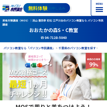
MENU
無料体験
お申し込み
資格対策講座（MOS）｜流山 豊四季 初石 江戸川台のパソコン教室なら パソコン市民
講座
おおたかの森S・C教室
☎ 04-7128-5040
パソコン教室なら「パソコン市民講座」
千葉県のパソコン教室を探す
おお
MOSで周りと差をつけよう！