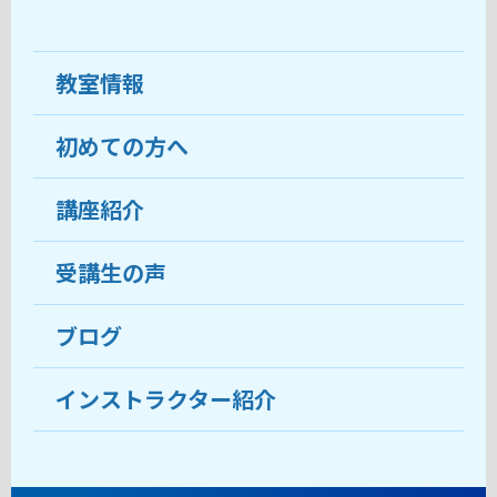
教室情報
初めての方へ
教室について
受講生の声
講座紹介
ココがおすすめ
おすすめ・人気の講座
料金
受講生の声
目的から講座を探す
受講までの流れ
ブログ
教室ブログ
よくあるご質問
インストラクター紹介
講師紹介