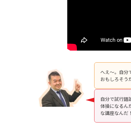
へえ～。自分
おもしろそう
自分で試行錯
体操になるん
な講座なんだ