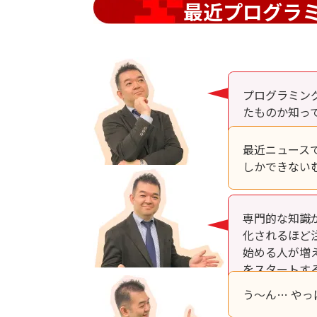
最近プログラ
プログラミン
たものか知っ
最近ニュース
しかできない
専門的な知識
化されるほど
始める人が増
をスタートす
う～ん… や