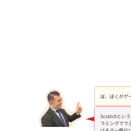
ぼ、ぼくがゲ
Scratch
ラミングでで
はその一例だ