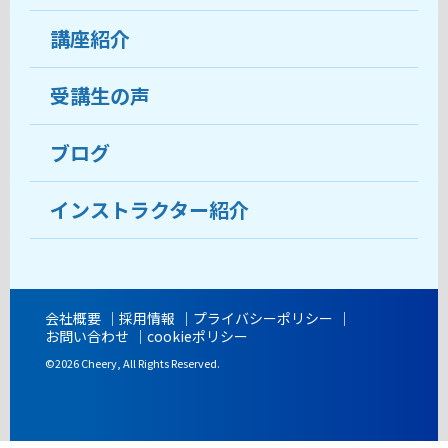
受講生の声
講座紹介
ココがおすすめ
おすすめ・人気の講座
料金
受講生の声
目的から講座を探す
受講までの流れ
ブログ
教室ブログ
よくあるご質問
インストラクター紹介
講師紹介
アクセス
会社概要
採用情報
プライバシーポリシー
お問い合わせ
cookieポリシー
開講時間
©2026 Cheery, All Rights Reserved.