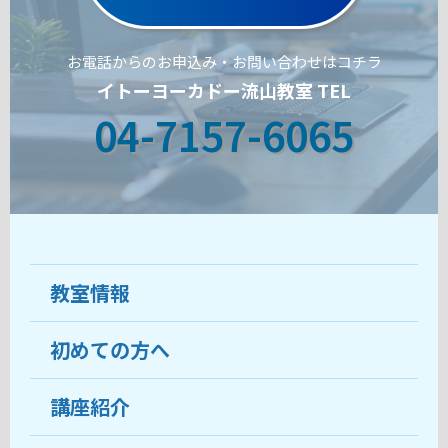
お電話からのお申込み・お問い合わせはコチラ
イトーヨーカドー流山教室 TEL
04-7157-6065
教室情報
初めての方へ
教室について
受講生の声
講座紹介
ココがおすすめ