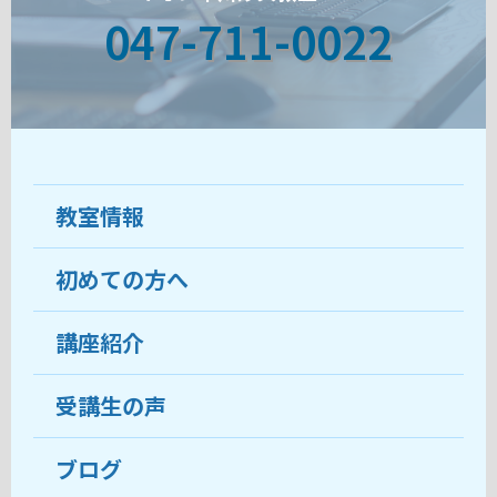
047-711-0022
教室情報
初めての方へ
教室について
受講生の声
講座紹介
ココがおすすめ
おすすめ・人気の講座
料金
受講生の声
目的から講座を探す
受講までの流れ
ブログ