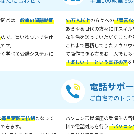
なたに合わせて
全国100教室 
時間帯は、
教室の開講時間
55万人以上
の方々への
「豊富な
あらゆる世代の方々にITスキ
る
ので、買い物ついでや仕
な生活を送っていただくことを
境です。
これまで蓄積してきたノウハウ
なく学べる受講システムに
て操作できる方をお一人でも多
「楽しい！」という喜びの声
を
電話サポ
ご自宅でのトラ
の
毎月定額支払制
となって
パソコン市民講座の受講生の皆
ができます。
料で電話対応を行う
「パソコン