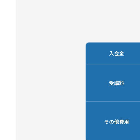
入会金
受講料
その他費用