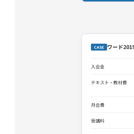
ワード20
CASE
入会金
テキスト・教材費
月会費
受講料