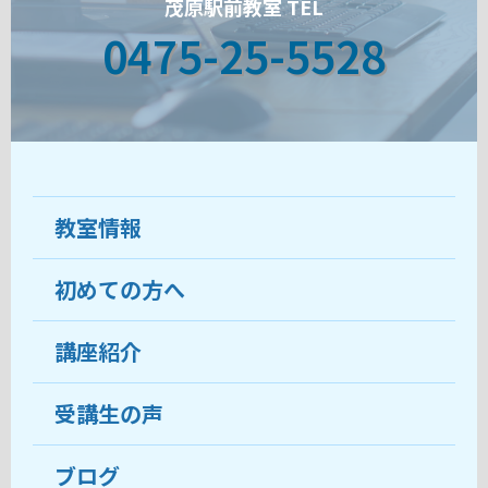
茂原駅前教室 TEL
0475-25-5528
教室情報
初めての方へ
教室について
受講生の声
講座紹介
ココがおすすめ
おすすめ・人気の講座
料金
受講生の声
目的から講座を探す
受講までの流れ
ブログ