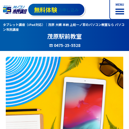
MENU
無料体験
お申し込み
タブレット講座（iPad対応）｜茂原 大網 本納 上総一ノ宮のパソコン教室なら パソコ
ン市民講座
茂原駅前教室
☎ 0475-25-5528