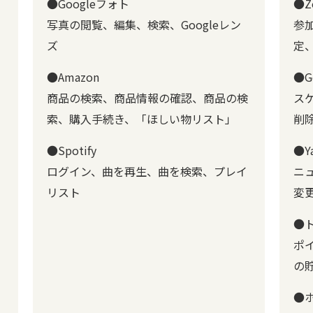
●Googleフォト
●Z
写真の閲覧、編集、検索、Googleレン
参
ズ
定
●Amazon
●G
商品の検索、商品情報の確認、商品の検
ス
索、購入手続き、「ほしい物リスト」
削
●Spotify
●Y
ログイン、曲を再生、曲を検索、プレイ
ニ
リスト
変
●
ポ
の
●