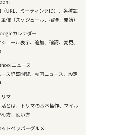
oom
加（URL、ミーティングID）、各種設
、主催（スケジュール、招待、開始）
oogleカレンダー
ケジュール表示、追加、確認、変更、
除
ahoo!ニュース
ュース記事閲覧、動画ニュース、設定
更
トリマ
イ活とは、トリマの基本操作、マイル
貯め方、使い方
ホットペッパーグルメ