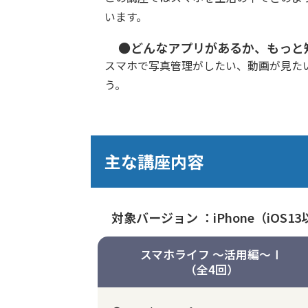
います。
●どんなアプリがあるか、もっと
スマホで写真管理がしたい、動画が見た
う。
主な講座内容
対象バージョン ：
iPhone（iOS1
スマホライフ ～活用編～Ⅰ
（全4回）