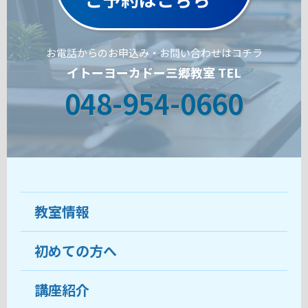
お電話からのお申込み・お問い合わせはコチラ
イトーヨーカドー三郷教室 TEL
048-954-0660
教室情報
初めての方へ
教室について
受講生の声
講座紹介
ココがおすすめ