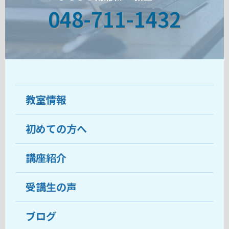
048-711-1432
教室情報
初めての方へ
教室について
受講生の声
講座紹介
ココがおすすめ
おすすめ・人気の講座
料金
受講生の声
目的から講座を探す
受講までの流れ
ブログ