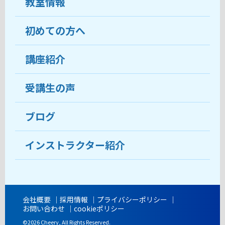
教室情報
初めての方へ
教室について
受講生の声
講座紹介
ココがおすすめ
おすすめ・人気の講座
料金
受講生の声
目的から講座を探す
受講までの流れ
ブログ
教室ブログ
よくあるご質問
インストラクター紹介
講師紹介
アクセス
会社概要
採用情報
プライバシーポリシー
お問い合わせ
cookieポリシー
開講時間
©2026 Cheery, All Rights Reserved.