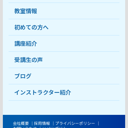
教室情報
初めての方へ
教室について
受講生の声
講座紹介
ココがおすすめ
おすすめ・人気の講座
料金
受講生の声
目的から講座を探す
受講までの流れ
ブログ
教室ブログ
よくあるご質問
インストラクター紹介
講師紹介
アクセス
会社概要
採用情報
プライバシーポリシー